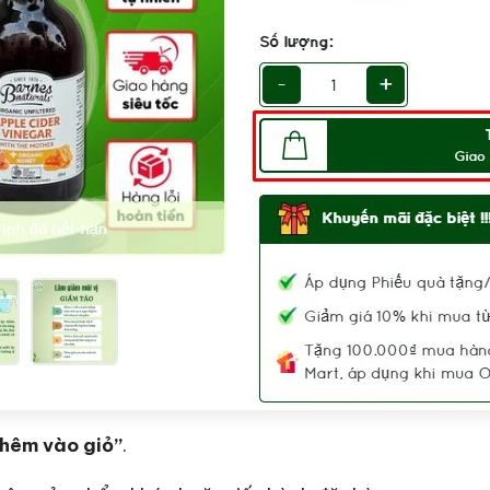
hêm vào giỏ”
.