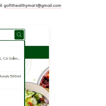
l:
gofithealthymart@gmail.com