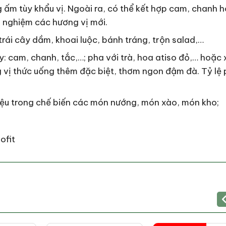
g ấm tùy khẩu vị. Ngoài ra, có thể kết hợp cam, chanh 
i nghiệm các hương vị mới.
trái cây dầm, khoai luộc, bánh tráng, trộn salad,…
y: cam, chanh, tắc,…; pha với trà, hoa atiso đỏ,… hoặc
g vị thức uống thêm đặc biệt, thơm ngon đậm đà. Tỷ lệ
iệu trong chế biến các món nướng, món xào, món kho;
ofit