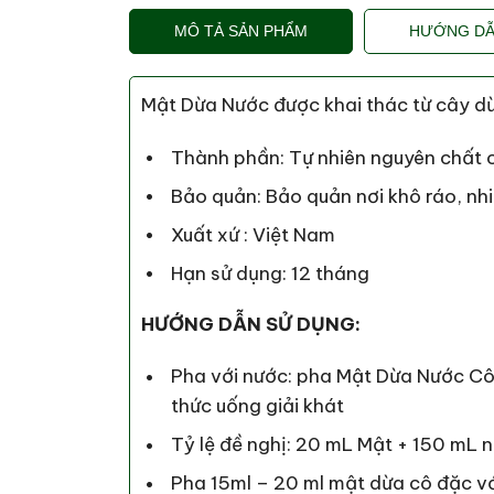
MÔ TẢ SẢN PHẨM
HƯỚNG DẪ
Mật Dừa Nước được khai thác từ cây dừ
Thành phần: Tự nhiên nguyên chất c
Bảo quản: Bảo quản nơi khô ráo, nh
Xuất xứ : Việt Nam
Hạn sử dụng: 12 tháng
HƯỚNG DẪN SỬ DỤNG:
Pha với nước: pha Mật Dừa Nước Cô
thức uống giải khát
Tỷ lệ đề nghị: 20 mL Mật + 150 mL 
Pha 15ml – 20 ml mật dừa cô đặc vớ