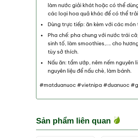
làm nước giải khát hoặc có thể dùn
các loại hoa quả khác để có thể trả
Dùng trực tiếp: ăn kèm với các món 
Pha chế: pha chung với nước trái câ
sinh tố, làm smoothies,…. cho hươn
tùy sở thích.
Nấu ăn: tẩm ướp, nêm nếm nguyên l
nguyên liệu để nấu chè, làm bánh.
#matduanuoc #vietnipa #duanuoc #g
Sản phẩm liên quan