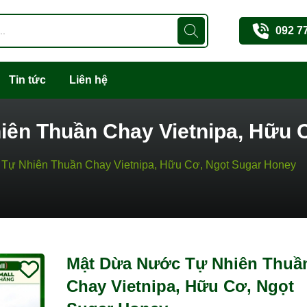
092 7
Tin tức
Liên hệ
ên Thuần Chay Vietnipa, Hữu 
Tự Nhiên Thuần Chay Vietnipa, Hữu Cơ, Ngọt Sugar Honey
Mã giảm giá:
Mật Dừa Nước Tự Nhiên Thuầ
Ngày hết hạn:
Chay Vietnipa, Hữu Cơ, Ngọt
Điều kiện: