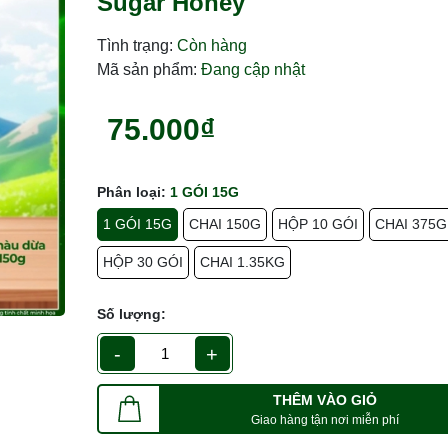
Sugar Honey
Tình trạng:
Còn hàng
Mã sản phẩm:
Đang cập nhật
75.000₫
Phân loại:
1 GÓI 15G
1 GÓI 15G
CHAI 150G
HỘP 10 GÓI
CHAI 375G
HỘP 30 GÓI
CHAI 1.35KG
Số lượng:
-
+
THÊM VÀO GIỎ
Giao hàng tận nơi miễn phí