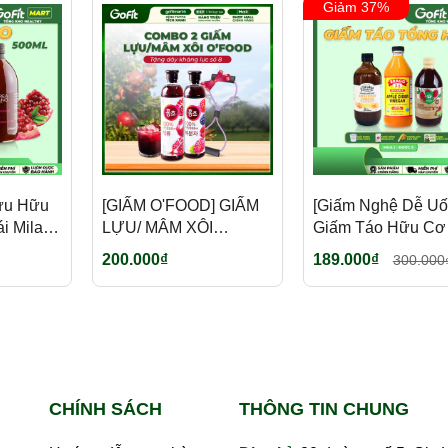
Giảm 37%
Lựu Hữu
[GIẤM O'FOOD] GIẤM
[Giấm Nghệ Dễ Uố
i Milan
LỰU/ MÂM XÔI
Giấm Táo Hữu Cơ
HONGCHO hữu cơ
Barnes Organic C
200.000₫
189.000₫
300.000
O'food Hàn quốc 500ml,
Giấm Mẹ,500ML/ 1
chính hãng, đẹp da
CHÍNH SÁCH
THÔNG TIN CHUNG