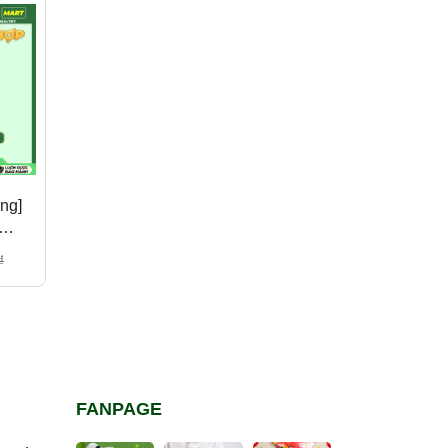
Giảm 63%
Giảm 23%
ng]
[BARNES] Giấm Táo/
[Protein Dragon] Bột
Giấm Táo Mật Ong Hữu
Protein Thực Vật Hữu
ó
Cơ Barnes Naturals
Cơ - DRAGON
149.000₫
330.000₫
₫
400.000₫
428.000₫
L
500ml
SUPERFOODS, 500g
và 200g
FANPAGE