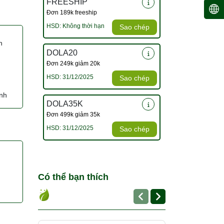
FREESHIP
Đơn 189k freeship
HSD: Không thời hạn
Sao chép
h
DOLA20
Đơn 249k giảm 20k
HSD: 31/12/2025
Sao chép
inh
DOLA35K
Đơn 499k giảm 35k
HSD: 31/12/2025
Sao chép
Có thể bạn thích