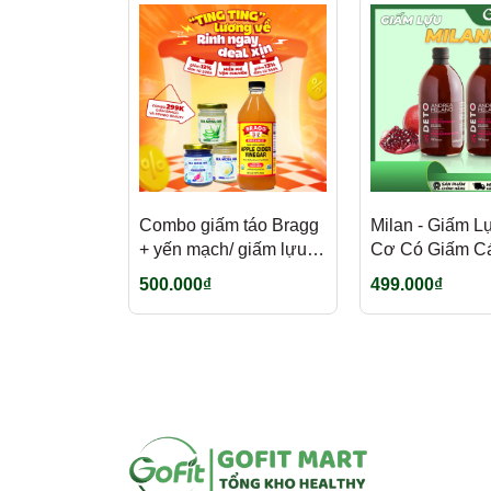
Combo giấm táo Bragg
Milan - Giấm 
+ yến mạch/ giấm lựu/
Cơ Có Giấm Cá
seamoss gel/ mì rau củ
500ml
500.000₫
499.000₫
cực hời, tiết kiệm