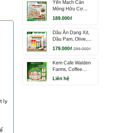
Yến Mạch Cán
Mỏng Hữu Cơ
Markal 500g Pháp
189.000₫
Food
Dầu Ăn Dạng Xịt,
Dầu Pam, Olive,
Gofit Mart
179.000₫
299.000₫
Kem Cafe Walden
Farms, Coffee
Creamer nhiều vị,
Liên hệ
355ml
 ly
để