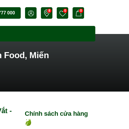
8
0
0
777 000
n Food, Miến
ắt -
Chính sách cửa hàng