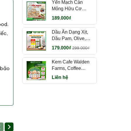
Yến Mạch Cán
Mỏng Hữu Cơ
Markal 500g Pháp
189.000₫
Food
ood.
Dầu Ăn Dạng Xịt,
iếc,
Dầu Pam, Olive,
Gofit Mart
179.000₫
299.000₫
Kem Cafe Walden
 bảo
Farms, Coffee
Creamer nhiều vị,
Liên hệ
355ml