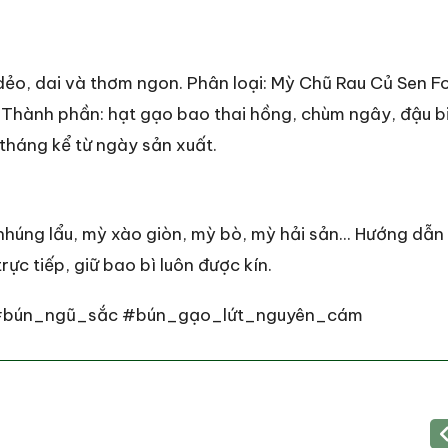
dẻo, dai và thơm ngon. Phân loại: Mỳ Chũ Rau Củ Sen F
. Thành phần: hạt gạo bao thai hồng, chùm ngây, đậu b
 tháng kể từ ngày sản xuất.
nhúng lẩu, mỳ xào giòn, mỳ bò, mỳ hải sản... Hướng dẫn
ực tiếp, giữ bao bì luôn được kín.
#bún_ngũ_sắc #bún_gạo_lứt_nguyên_cám