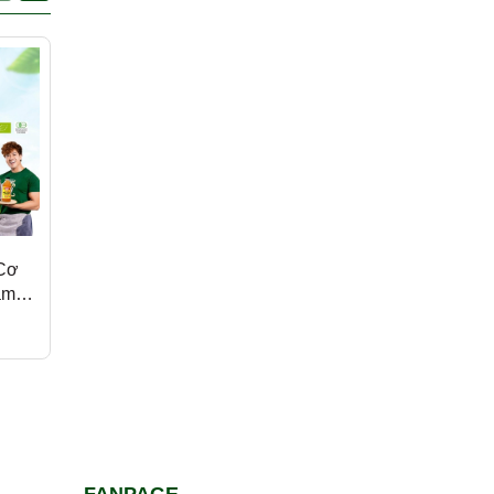
Giảm 50%
Giảm 39%
 Cơ
Bộ Sản Phẩm Gia Vị
Nước Màu Dừa Hữu
àm
VIPEP - Gừng- Sả -
Cơ VIETNIPA - Chế
 Vào
Quế - Nghệ, 35g, 40g
Biến Món Ăn, Ướp Thị
15.000₫
36.000₫
30.000₫
59.000₫
ớng
Bột
Cá, Phù Hợp Ăn Chay
Ăn Healthy 150g
FANPAGE