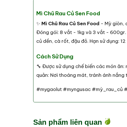
Mì Chũ Rau Củ Sen Food
✨
Mì Chũ Rau Củ Sen Food
- Mỳ giòn, 
Đóng gói: 8 vắt - 1kg và 3 vắt - 600gr
củ dền, cà rốt, đậu đỏ. Hạn sử dụng: 12
Cách Sử Dụng
🔧 Được sử dụng chế biến các món ăn: 
quản: Nơi thoáng mát, tránh ánh nắng tr
#mygaolut #myngusac #mỳ_rau_củ 
Sản phẩm liên quan