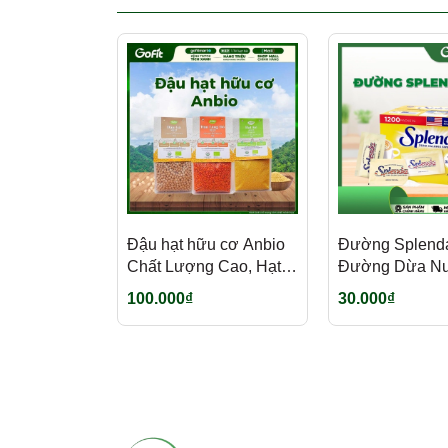
Đậu hạt hữu cơ Anbio
Đường Splend
Chất Lượng Cao, Hạt
Đường Dừa N
To Đều 200g - Phù Hợp
Vietnipa, Đườn
100.000₫
30.000₫
Ăn Chay, Cho Bé Ăn
Hán Quả Monk F
Dặm, Người Ăn
Đường Thốt Nố
Healthy
Đường Mía Hữ