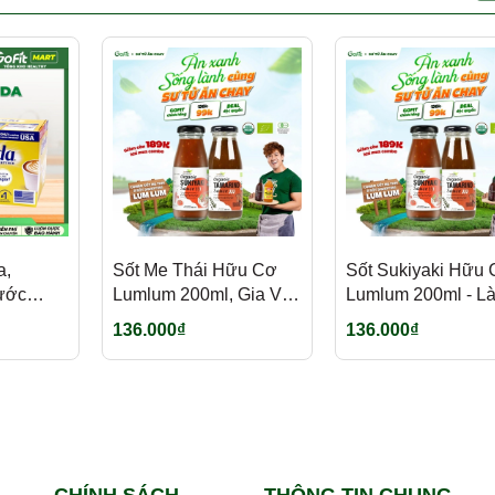
a,
Sốt Me Thái Hữu Cơ
Sốt Sukiyaki Hữu
ước
Lumlum 200ml, Gia Vị,
Lumlum 200ml - L
g La
Hữu Cơ
Nước Chấm, Thêm
136.000₫
136.000₫
ruit,
Món Lẩu, Món Nư
t,
u Cơ
CHÍNH SÁCH
THÔNG TIN CHUNG