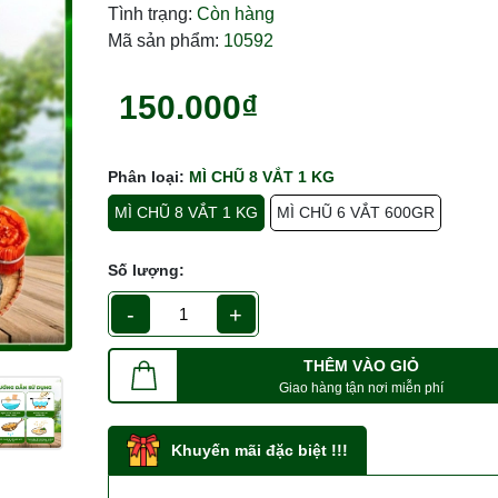
Tình trạng:
Còn hàng
Mã sản phẩm:
10592
150.000₫
Phân loại:
MÌ CHŨ 8 VẮT 1 KG
MÌ CHŨ 8 VẮT 1 KG
MÌ CHŨ 6 VẮT 600GR
Số lượng:
-
+
THÊM VÀO GIỎ
Giao hàng tận nơi miễn phí
Khuyến mãi đặc biệt !!!