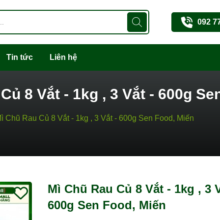
092 7
Tin tức
Liên hệ
Củ 8 Vắt - 1kg , 3 Vắt - 600g Se
ì Chũ Rau Củ 8 Vắt - 1kg , 3 Vắt - 600g Sen Food, Miến
Mã giảm giá:
Ngày hết hạn:
Mì Chũ Rau Củ 8 Vắt - 1kg , 3 V
Điều kiện:
600g Sen Food, Miến