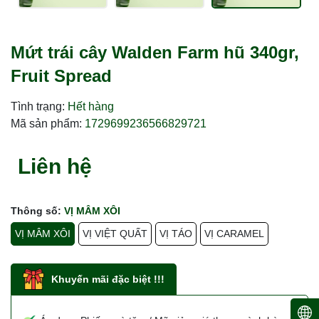
Mứt trái cây Walden Farm hũ 340gr,
Fruit Spread
Tình trạng:
Hết hàng
Mã sản phẩm:
1729699236566829721
Liên hệ
Thông số:
VỊ MÂM XÔI
VỊ MÂM XÔI
VỊ VIỆT QUẤT
VỊ TÁO
VỊ CARAMEL
Khuyến mãi đặc biệt !!!