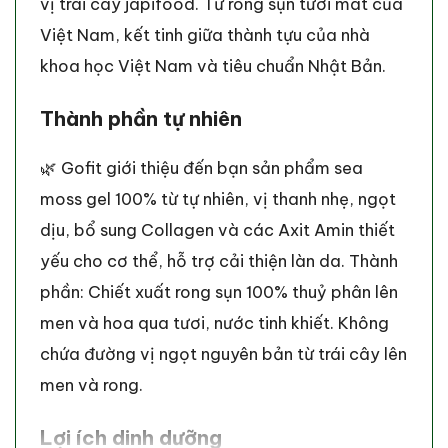
vị trái cây japifood. Từ rong sụn tươi mát của
Việt Nam, kết tinh giữa thành tựu của nhà
khoa học Việt Nam và tiêu chuẩn Nhật Bản.
Thành phần tự nhiên
🌿 Gofit giới thiệu đến bạn sản phẩm sea
moss gel 100% từ tự nhiên, vị thanh nhẹ, ngọt
dịu, bổ sung Collagen và các Axit Amin thiết
yếu cho cơ thể, hỗ trợ cải thiện làn da. Thành
phần: Chiết xuất rong sụn 100% thuỷ phân lên
men và hoa qua tươi, nước tinh khiết. Không
chứa đường vị ngọt nguyên bản từ trái cây lên
men và rong.
Lợi ích dinh dưỡng