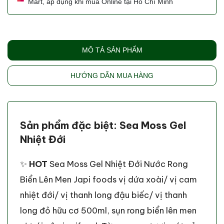
Mart, áp dụng khi mua Online tại Hồ Chí Minh
MÔ TẢ SẢN PHẨM
HƯỚNG DẪN MUA HÀNG
Sản phẩm đặc biệt: Sea Moss Gel
Nhiệt Đới
✨
HOT
Sea Moss Gel Nhiệt Đới Nước Rong
Biển Lên Men Japi foods vị dứa xoài/ vị cam
nhiệt đới/ vị thanh long đậu biếc/ vị thanh
long đỏ hữu cơ 500ml, sụn rong biển lên men