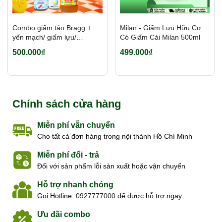
test kiểm định không chứa kim loại nặng: Chì,
Thuỷ Ngân,... An toàn.
Combo giấm táo Bragg +
Milan - Giấm Lựu Hữu Cơ
yến mạch/ giấm lựu/
Có Giấm Cái Milan 500ml
seamoss gel/ mì rau củ cực
500.000₫
499.000₫
hời, tiết kiệm
Chính sách cửa hàng
Miễn phí vẫn chuyển
Cho tất cả đơn hàng trong nội thành Hồ Chí Minh
Miễn phí đổi - trả
Đối với sản phẩm lỗi sản xuất hoặc vận chuyển
Hỗ trợ nhanh chóng
Gọi Hotline:
0927777000
để được hỗ trợ ngay
Ưu đãi combo