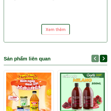
🌟 Cung cấp 15 axit amin dồi dào và 90
khoáng chất, trong đó có 8 loại cơ thể không
thể tự tổng hợp được, hỗ trợ tăng khả năng
Xem thêm
miễn dịch của cơ thể. Bổ sung Collagen thực
vật hỗ trợ làn da luôn tươi trẻ, tràn đầy sức
sống. Hỗ trợ hệ vi sinh đường ruột, cải thiện hệ
tiêu hóa. Hỗ trợ cải thiện nổi tiết tố nữ.
Sản phẩm liên quan
Chất lượng đảm bảo
🛡️ Sea Moss Gel được sản xuất tại nhà máy có
chứng nhận HACCP và ISO 22000: 2018. Sản
xuất trong nhà máy vô trùng - Được nghiên
cứu bởi các nhà khoa học đầu ngành. Được