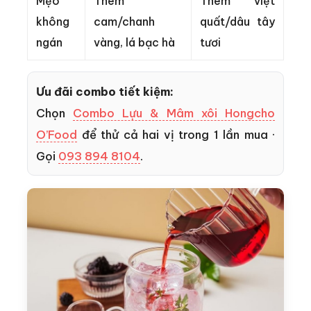
Mẹo
Thêm
Thêm việt
không
cam/chanh
quất/dâu tây
ngán
vàng, lá bạc hà
tươi
Ưu đãi combo tiết kiệm:
Chọn
Combo Lựu & Mâm xôi Hongcho
O’Food
để thử cả hai vị trong 1 lần mua ·
Gọi
093 894 8104
.