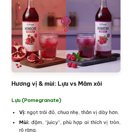
Hương vị & mùi: Lựu vs Mâm xôi
Lựu (Pomegranate)
Vị:
ngọt trái đỏ, chua nhẹ, thân vị dày hơn.
Mùi:
đậm, “juicy”, phù hợp ai thích vị tròn,
rõ ràng.