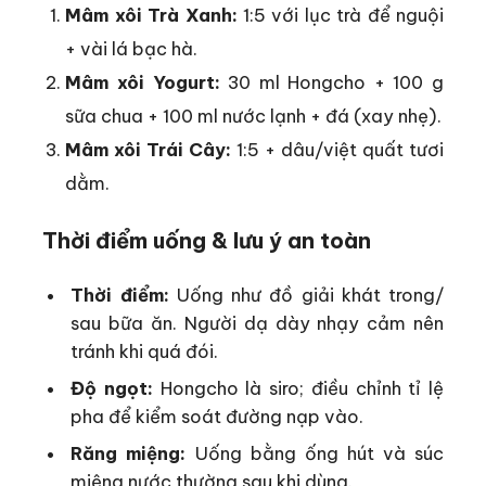
Mâm xôi Trà Xanh:
1:5 với lục trà để nguội
+ vài lá bạc hà.
Mâm xôi Yogurt:
30 ml Hongcho + 100 g
sữa chua + 100 ml nước lạnh + đá (xay nhẹ).
Mâm xôi Trái Cây:
1:5 + dâu/việt quất tươi
dằm.
Thời điểm uống & lưu ý an toàn
Thời điểm:
Uống như đồ giải khát trong/
sau bữa ăn. Người dạ dày nhạy cảm nên
tránh khi quá đói.
Độ ngọt:
Hongcho là siro; điều chỉnh tỉ lệ
pha để kiểm soát đường nạp vào.
Răng miệng:
Uống bằng ống hút và súc
miệng nước thường sau khi dùng.