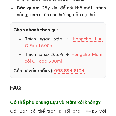
Bảo quản:
Đậy kín, để nơi khô mát, tránh
nắng; xem nhãn cho hướng dẫn cụ thể.
Chọn nhanh theo gu:
Thích
ngọt tròn
→
Hongcho Lựu
O’Food 500ml
Thích
chua thanh
→
Hongcho Mâm
xôi O’Food 500ml
Cần tư vấn khẩu vị:
093 894 8104
.
FAQ
Có thể pha chung Lựu và Mâm xôi không?
Có. Bạn có thể trộn 1:1 rồi pha 1:4–1:5 với