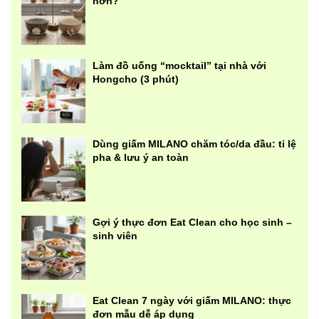
hơn?
Làm đồ uống “mocktail” tại nhà với
Hongcho (3 phút)
Dùng giấm MILANO chăm tóc/da đầu: tỉ lệ
pha & lưu ý an toàn
Gợi ý thực đơn Eat Clean cho học sinh –
sinh viên
Eat Clean 7 ngày với giấm MILANO: thực
đơn mẫu dễ áp dụng