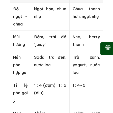
Độ
Ngọt hơn, chua
Chua thanh
ngọt –
nhẹ
hơn, ngọt nhẹ
chua
Mùi
Đậm, trái đỏ
Nhẹ, berry
hương
“juicy”
thanh
Nền
Soda, trà đen,
Trà xanh,
pha
nước lọc
yogurt, nước
hợp gu
lọc
Tỉ lệ
1 : 4 (đậm) · 1 : 5
1 : 4–5
pha gợi
(dịu)
ý