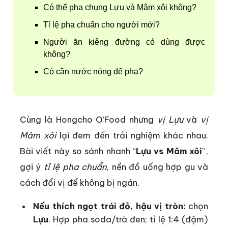
Có thể pha chung Lựu và Mâm xôi không?
Tỉ lệ pha chuẩn cho người mới?
Người ăn kiêng đường có dùng được
không?
Có cần nước nóng để pha?
Cùng là Hongcho O’Food nhưng
vị Lựu
và
vị
Mâm xôi
lại đem đến trải nghiệm khác nhau.
Bài viết này so sánh nhanh “
Lựu vs Mâm xôi
”,
gợi ý
tỉ lệ pha chuẩn
, nền đồ uống hợp gu và
cách đổi vị để không bị ngán.
Nếu thích ngọt trái đỏ, hậu vị tròn:
chọn
Lựu
. Hợp pha soda/trà đen; tỉ lệ 1:4 (đậm)