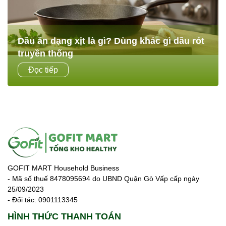
Dầu ăn dạng xịt là gì? Dùng khác gì dầu rót
truyền thống
Trong các căn bếp Eat Clean hoặc những gia đình muốn
Đọc tiếp
giảm dầu mỡ, dầu ăn dạng xịt đang trở thành lựa chọn rất
phổ biến. Không chỉ tiện lợi,...
GOFIT MART Household Business
- Mã số thuế 8478095694 do UBND Quận Gò Vấp cấp ngày
25/09/2023
- Đối tác: 0901113345
HÌNH THỨC THANH TOÁN