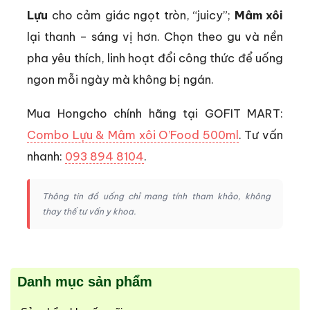
Lựu
cho cảm giác ngọt tròn, “juicy”;
Mâm xôi
lại thanh – sáng vị hơn. Chọn theo gu và nền
pha yêu thích, linh hoạt đổi công thức để uống
ngon mỗi ngày mà không bị ngán.
Mua Hongcho chính hãng tại GOFIT MART:
Combo Lựu & Mâm xôi O’Food 500ml
. Tư vấn
nhanh:
093 894 8104
.
Thông tin đồ uống chỉ mang tính tham khảo, không
thay thế tư vấn y khoa.
Danh mục sản phẩm