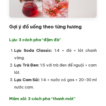
Gợi ý đồ uống theo từng hương
Lựu: 3 cách pha “đậm đà”
Lựu Soda Classic:
1:4 + đá + lát chanh
vàng.
Lựu Trà Đen:
1:5 với trà đen để nguội + cam
lát.
Lựu Cam Sủi:
1:4 + nước có gas + 20–30 ml
nước cam.
Mâm xôi: 3 cách pha “thanh mát”