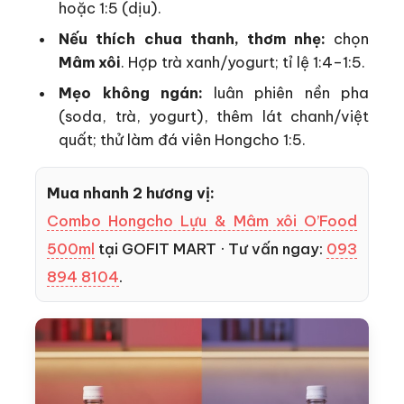
hoặc 1:5 (dịu).
Nếu thích chua thanh, thơm nhẹ:
chọn
Mâm xôi
. Hợp trà xanh/yogurt; tỉ lệ 1:4–1:5.
Mẹo không ngán:
luân phiên nền pha
(soda, trà, yogurt), thêm lát chanh/việt
quất; thử làm đá viên Hongcho 1:5.
Mua nhanh 2 hương vị:
Combo Hongcho Lựu & Mâm xôi O’Food
500ml
tại GOFIT MART · Tư vấn ngay:
093
894 8104
.