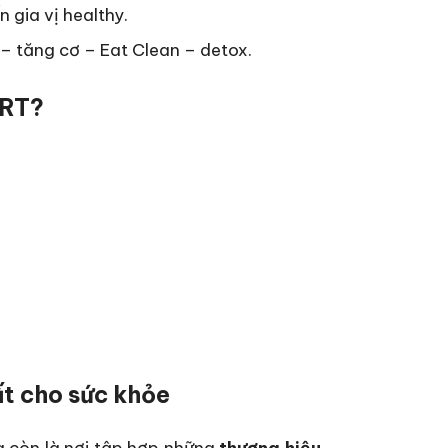
 gia vị healthy.
– tăng cơ – Eat Clean – detox.
ART?
ất cho sức khỏe
 còn là nơi tập hợp những
thương hiệu