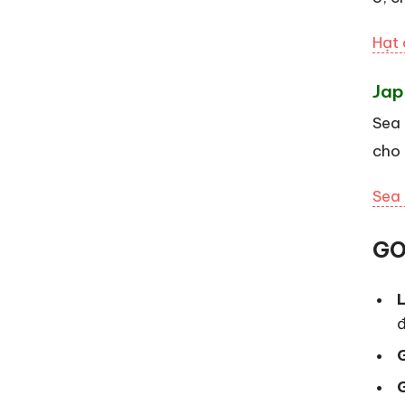
Hạt 
Jap
Sea 
cho 
Sea 
GO
đ
G