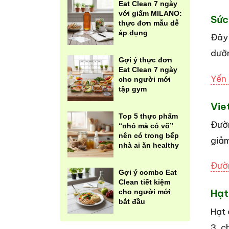
Eat Clean 7 ngày
với giấm MILANO:
Sức
thực đơn mẫu dễ
áp dụng
Đây 
dưỡ
Gợi ý thực đơn
Eat Clean 7 ngày
Yến
cho người mới
tập gym
Vie
Top 5 thực phẩm
Đườn
“nhỏ mà có võ”
nên có trong bếp
giảm
nhà ai ăn healthy
Đườn
Gợi ý combo Eat
Clean tiết kiệm
Hạt
cho người mới
bắt đầu
Hạt 
3, c