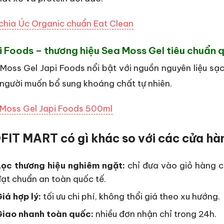
chia Úc Organic chuẩn Eat Clean
i Foods – thương hiệu Sea Moss Gel tiêu chuẩn 
Moss Gel Japi Foods nổi bật với nguồn nguyên liệu sạc
người muốn bổ sung khoáng chất tự nhiên.
Moss Gel Japi Foods 500ml
FIT MART có gì khác so với các cửa hà
Lọc thương hiệu nghiêm ngặt:
chỉ đưa vào giỏ hàng 
ạt chuẩn an toàn quốc tế.
iá hợp lý:
tối ưu chi phí, không thổi giá theo xu hướng.
Giao nhanh toàn quốc:
nhiều đơn nhận chỉ trong 24h.