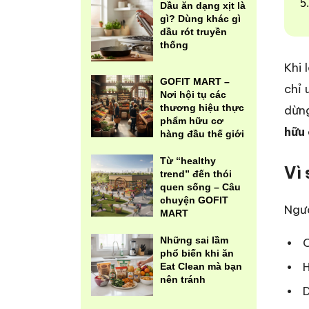
Dầu ăn dạng xịt là
gì? Dùng khác gì
dầu rót truyền
thống
Khi 
GOFIT MART –
chỉ 
Nơi hội tụ các
thương hiệu thực
dừng
phẩm hữu cơ
hữu 
hàng đầu thế giới
Từ “healthy
Vì
trend” đến thói
quen sống – Câu
chuyện GOFIT
Ngườ
MART
Những sai lầm
C
phổ biến khi ăn
H
Eat Clean mà bạn
nên tránh
D