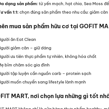
Đa dạng sản phẩm:
từ yến mạch, hạt chia, Sea Moss đến
ư vấn 1:1:
chọn đúng sản phẩm theo nhu cầu: giảm cân 
 nên mua sản phẩm hữu cơ tại GOFIT M
gười ăn Eat Clean
gười giảm cân – giữ dáng
gười ưu tiên thực phẩm tự nhiên, không hóa chất
Mẹ bỉm chăm sóc gia đình
gười tập luyện cần nguồn carb – protein sạch
gười muốn chuyển sang lifestyle lành mạnh
IT MART, nơi chọn lựa những gì tốt nh
T MART không chỉ là cửa hàng thực phẩm healthy, mà