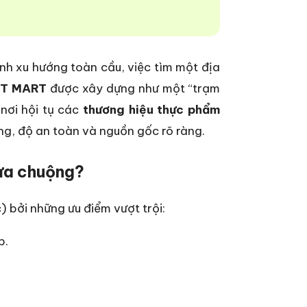
ành xu hướng toàn cầu, việc tìm một địa
IT MART
được xây dựng như một “trạm
nơi hội tụ các
thương hiệu thực phẩm
ng, độ an toàn và nguồn gốc rõ ràng.
ưa chuộng?
) bởi những ưu điểm vượt trội:
p.