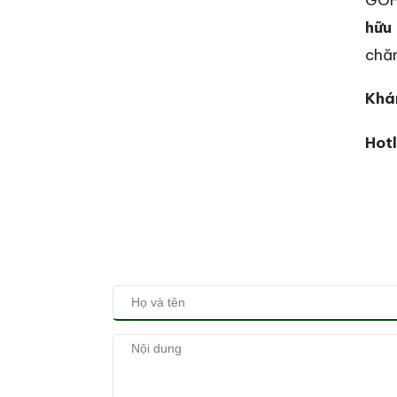
hữu 
chăm
Khá
Hotl