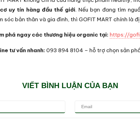
cơ uy tín hàng đầu thế giới
. Nếu bạn đang tìm ngu
 sóc bản thân và gia đình, thì GOFIT MART chính là địa
m phá ngay các thương hiệu organic tại:
https://gof
ine tư vấn nhanh:
093 894 8104 – hỗ trợ chọn sản phẩ
VIẾT BÌNH LUẬN CỦA BẠN