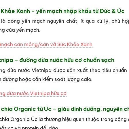
 Khỏe Xanh – yến mạch nhập khẩu từ Đức & Úc
là dòng yến mạch nguyên chất, ít qua xử lý, phù hợp
ng của yến mạch.
 mạch cán mỏng/cán vỡ Sức Khỏe Xanh
tnipa – đường dừa nước hữu cơ chuẩn sạch
g dừa nước Vietnipa được sản xuất theo tiêu chuẩn 
 đường hoặc cần kiểm soát lượng calo.
g dừa nước Vietnipa hữu cơ
 chia Organic từ Úc – giàu dinh dưỡng, nguyên c
chia Organic Úc là thương hiệu quen thuộc trong cộn
hất xơ và protein dồi dào.