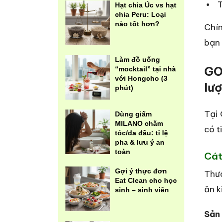
T
Hạt chia Úc vs hạt
chia Peru: Loại
nào tốt hơn?
Chín
bạn 
Làm đồ uống
GO
“mocktail” tại nhà
với Hongcho (3
lư
phút)
Tại 
Dùng giấm
MILANO chăm
có t
tóc/da đầu: tỉ lệ
pha & lưu ý an
toàn
Cát
Gợi ý thực đơn
Thươ
Eat Clean cho học
ăn k
sinh – sinh viên
Sản