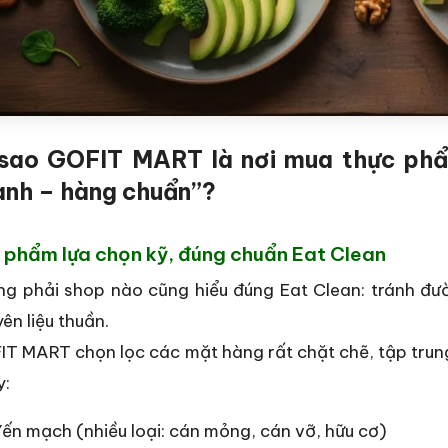
 sao GOFIT MART là nơi mua thực phẩ
anh – hàng chuẩn”?
 phẩm lựa chọn kỹ, đúng chuẩn Eat Clean
g phải shop nào cũng hiểu đúng Eat Clean: tránh đườ
ên liệu thuần.
T MART chọn lọc các mặt hàng rất chặt chẽ, tập tru
y:
ến mạch (nhiều loại: cán mỏng, cán vỡ, hữu cơ)