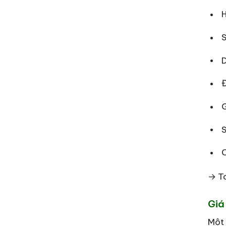
H
D
G
→ To
Giá
Một 