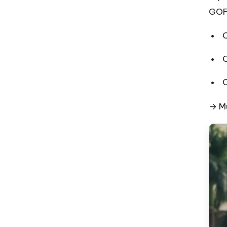
GOFI
→ Mu