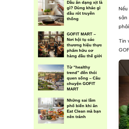
Dầu ăn dạng xịt là
gì? Dùng khác gì
Nếu 
dầu rót truyền
sản
thống
phải
GOFIT MART –
Nơi hội tụ các
Tin 
thương hiệu thực
GOF
phẩm hữu cơ
hàng đầu thế giới
Từ “healthy
trend” đến thói
quen sống – Câu
chuyện GOFIT
MART
Những sai lầm
phổ biến khi ăn
Eat Clean mà bạn
nên tránh