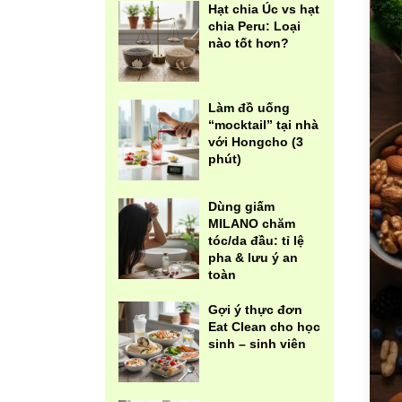
Hạt chia Úc vs hạt
chia Peru: Loại
nào tốt hơn?
Làm đồ uống
“mocktail” tại nhà
với Hongcho (3
phút)
Dùng giấm
MILANO chăm
tóc/da đầu: tỉ lệ
pha & lưu ý an
toàn
Gợi ý thực đơn
Eat Clean cho học
sinh – sinh viên