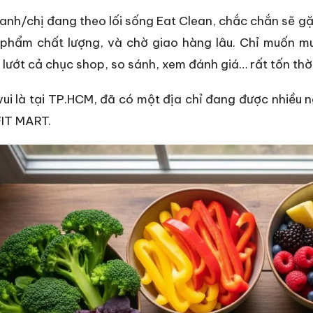
anh/chị đang theo lối sống Eat Clean, chắc chắn sẽ gặ
 phẩm chất lượng, và chờ giao hàng lâu. Chỉ muốn 
 lướt cả chục shop, so sánh, xem đánh giá… rất tốn thời
vui là tại TP.HCM, đã có một địa chỉ đang được nhiều n
IT MART.