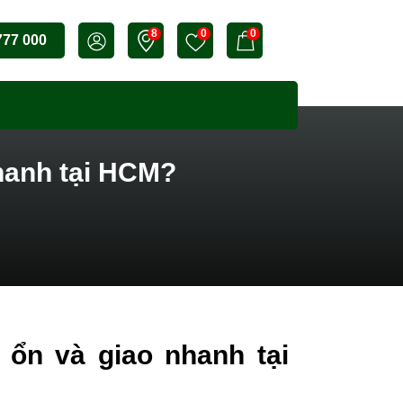
8
0
0
777 000
hanh tại HCM?
ổn và giao nhanh tại