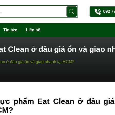
092 7
Tin tức
Liên hệ
t Clean ở đâu giá ổn và giao n
an ở đâu giá ổn và giao nhanh tại HCM?
ực phẩm Eat Clean ở đâu giá 
CM?