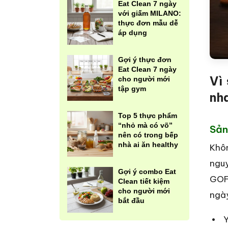
Eat Clean 7 ngày
với giấm MILANO:
thực đơn mẫu dễ
áp dụng
Gợi ý thực đơn
Eat Clean 7 ngày
Vì
cho người mới
tập gym
nh
Top 5 thực phẩm
“nhỏ mà có võ”
Sản
nên có trong bếp
nhà ai ăn healthy
Khôn
nguy
Gợi ý combo Eat
GOFI
Clean tiết kiệm
cho người mới
ngà
bắt đầu
Y