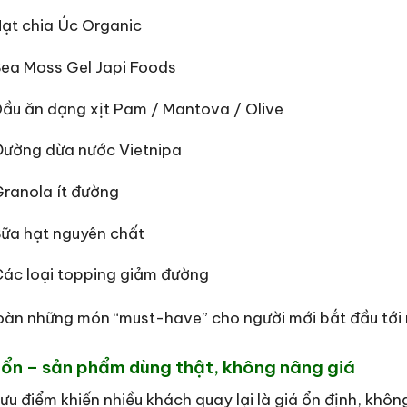
ạt chia Úc Organic
Sea Moss Gel Japi Foods
ầu ăn dạng xịt Pam / Mantova / Olive
Đường dừa nước Vietnipa
ranola ít đường
Sữa hạt nguyên chất
Các loại topping giảm đường
àn những món “must-have” cho người mới bắt đầu tới 
 ổn – sản phẩm dùng thật, không nâng giá
ưu điểm khiến nhiều khách quay lại là giá ổn định, không