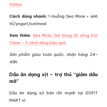
500ml
Cách dùng nhanh:
1 muỗng Sea Moss + sinh
tố/yogurt/oatmeal.
Xem thêm:
Sea Moss Gel trong lối sống Eat
Clean – 5 cách dùng hiệu quả
Sản phẩm giao toàn quốc, nhận hàng 24–
48h.
Dầu ăn dạng xịt – trợ thủ “giảm dầu
mỡ”
Dầu ăn dạng xịt bán rất mạnh tại GOFIT
MART vì: