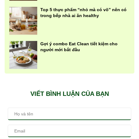
Top 5 thực phẩm “nhỏ mà có võ” nên có
trong bếp nhà ai ăn healthy
Gợi ý combo Eat Clean tiết kiệm cho
người mới bắt đầu
VIẾT BÌNH LUẬN CỦA BẠN