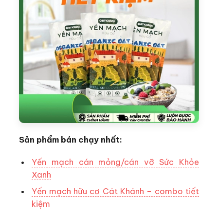
Sản phẩm bán chạy nhất:
Yến mạch cán mỏng/cán vỡ Sức Khỏe
Xanh
Yến mạch hữu cơ Cát Khánh – combo tiết
kiệm