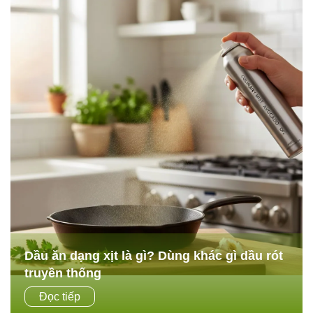
Dầu ăn dạng xịt là gì? Dùng khác gì dầu rót
truyền thống
Trong các căn bếp Eat Clean hoặc những gia đình muốn
Đọc tiếp
giảm dầu mỡ, dầu ăn dạng xịt đang trở thành lựa chọn rất