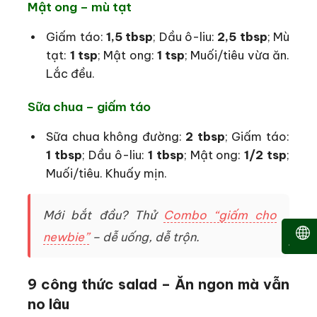
Mật ong – mù tạt
Giấm táo:
1,5 tbsp
; Dầu ô-liu:
2,5 tbsp
; Mù
tạt:
1 tsp
; Mật ong:
1 tsp
; Muối/tiêu vừa ăn.
Lắc đều.
Sữa chua – giấm táo
Sữa chua không đường:
2 tbsp
; Giấm táo:
1 tbsp
; Dầu ô-liu:
1 tbsp
; Mật ong:
1/2 tsp
;
Muối/tiêu. Khuấy mịn.
Mới bắt đầu? Thử
Combo “giấm cho
newbie”
– dễ uống, dễ trộn.
9 công thức salad – Ăn ngon mà vẫn
no lâu