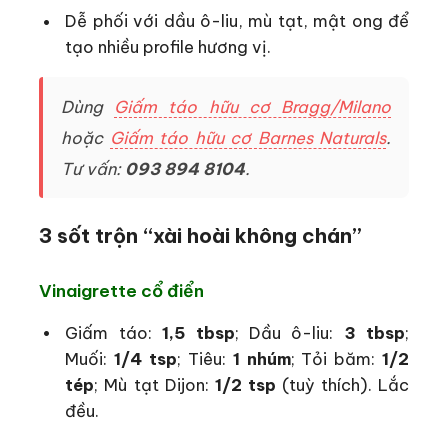
Dễ phối với dầu ô-liu, mù tạt, mật ong để
tạo nhiều profile hương vị.
Dùng
Giấm táo hữu cơ Bragg/Milano
hoặc
Giấm táo hữu cơ Barnes Naturals
.
Tư vấn:
093 894 8104
.
3 sốt trộn “xài hoài không chán”
Vinaigrette cổ điển
Giấm táo:
1,5 tbsp
; Dầu ô-liu:
3 tbsp
;
Muối:
1/4 tsp
; Tiêu:
1 nhúm
; Tỏi băm:
1/2
tép
; Mù tạt Dijon:
1/2 tsp
(tuỳ thích). Lắc
đều.