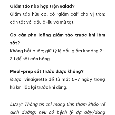
Giấm táo nào hợp trộn salad?
Giấm táo hữu cơ, có “giấm cái” cho vị tròn;
cân tốt với dầu ô-liu và mù tạt.
Có cần pha loãng giấm táo trước khi làm
sốt?
Không bắt buộc; giữ tỷ lệ dầu:giấm khoảng 2–
3:1 để sốt cân bằng.
Meal-prep sốt trước được không?
Được, vinaigrette để tủ mát 5–7 ngày trong
hũ kín; lắc lại trước khi dùng.
Lưu ý: Thông tin chỉ mang tính tham khảo về
dinh dưỡng; nếu có bệnh lý dạ dày/đang