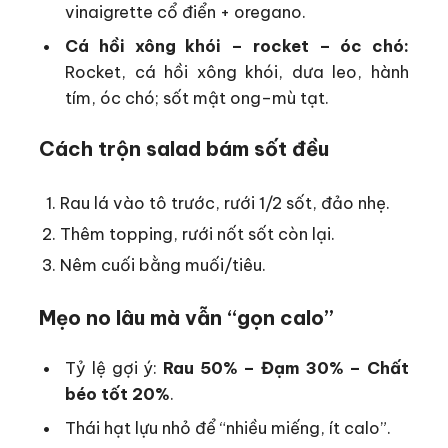
vinaigrette cổ điển + oregano.
Cá hồi xông khói – rocket – óc chó:
Rocket, cá hồi xông khói, dưa leo, hành
tím, óc chó; sốt mật ong–mù tạt.
Cách trộn salad bám sốt đều
Rau lá vào tô trước, rưới 1/2 sốt, đảo nhẹ.
Thêm topping, rưới nốt sốt còn lại.
Nêm cuối bằng muối/tiêu.
Mẹo no lâu mà vẫn “gọn calo”
Tỷ lệ gợi ý:
Rau 50% – Đạm 30% – Chất
béo tốt 20%
.
Thái hạt lựu nhỏ để “nhiều miếng, ít calo”.