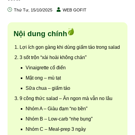
Thứ Tư, 15/10/2025
WEB GOFIT
Nội dung chính
Lợi ích gọn gàng khi dùng giấm táo trong salad
3 sốt trộn “xài hoài không chán”
Vinaigrette cổ điển
Mật ong – mù tạt
Sữa chua – giấm táo
9 công thức salad – Ăn ngon mà vẫn no lâu
Nhóm A – Giàu đạm “no bền”
Nhóm B – Low-carb “nhẹ bụng”
Nhóm C – Meal-prep 3 ngày