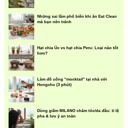
Những sai lầm phổ biến khi ăn Eat Clean
mà bạn nên tránh
Hạt chia Úc vs hạt chia Peru: Loại nào tốt
hơn?
Làm đồ uống “mocktail” tại nhà với
Hongcho (3 phút)
Dùng giấm MILANO chăm tóc/da đầu: tỉ lệ
pha & lưu ý an toàn