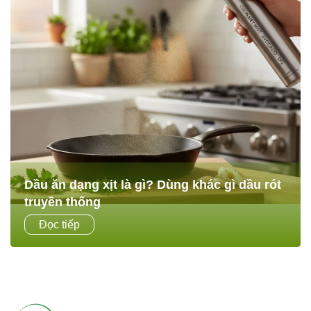
Dầu ăn dạng xịt là gì? Dùng khác gì dầu rót
truyền thống
Trong các căn bếp Eat Clean hoặc những gia đình muốn
Đọc tiếp
giảm dầu mỡ, dầu ăn dạng xịt đang trở thành lựa chọn rất
phổ biến. Không chỉ tiện lợi,...