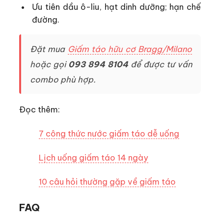
Ưu tiên dầu ô-liu, hạt dinh dưỡng; hạn chế
đường.
Đặt mua
Giấm táo hữu cơ Bragg/Milano
hoặc gọi
093 894 8104
để được tư vấn
combo phù hợp.
Đọc thêm:
7 công thức nước giấm táo dễ uống
Lịch uống giấm táo 14 ngày
10 câu hỏi thường gặp về giấm táo
FAQ