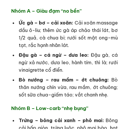
Nhóm A – Giàu đạm “no bền”
Ức gà – bơ – cải xoăn:
Cải xoăn massage
dầu ô-liu; thêm ức gà áp chảo thái lát, bơ
1/2 quả, cà chua bi; rưới sốt mật ong–mù
tạt, rắc hạnh nhân lát.
Đậu gà – cá ngừ – dưa leo:
Đậu gà, cá
ngừ xả nước, dưa leo, hành tím, thì là; rưới
vinaigrette cổ điển.
Bò nướng – rau mầm – ớt chuông:
Bò
thăn nướng chín vừa, rau mầm, ớt chuông;
sốt sữa chua–giấm táo; vắt chanh nhẹ.
Nhóm B – Low-carb “nhẹ bụng”
Trứng – bông cải xanh – phô mai:
Bông
cải hấp giòn, trứng luộc, phô mai bào, hạt