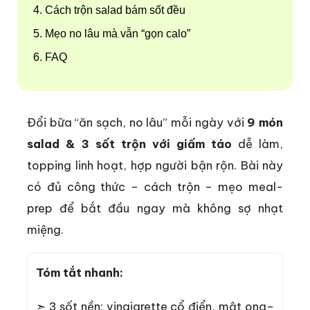
Cách trộn salad bám sốt đều
Mẹo no lâu mà vẫn “gọn calo”
FAQ
Đổi bữa “ăn sạch, no lâu” mỗi ngày với
9 món
salad & 3 sốt trộn với giấm táo
dễ làm,
topping linh hoạt, hợp người bận rộn. Bài này
có đủ công thức – cách trộn – mẹo meal-
prep để bắt đầu ngay mà không sợ nhạt
miệng.
Tóm tắt nhanh:
➣ 3 sốt nền: vinaigrette cổ điển, mật ong–