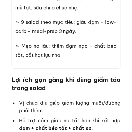
mù tạt, sữa chua chua nhẹ.
➣ 9 salad theo mục tiêu: giàu đạm – low-
carb – meal-prep 3 ngày.
➣ Mẹo no lâu: thêm đạm nạc + chất béo
tốt, cắt hạt lựu nhỏ.
Lợi ích gọn gàng khi dùng giấm táo
trong salad
Vị chua dịu giúp giảm lượng muối/đường
phải thêm.
Hỗ trợ cảm giác no tốt hơn khi kết hợp
đạm + chất béo tốt + chất xơ
.