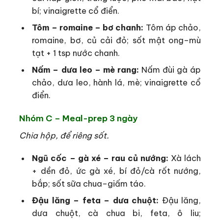
bí; vinaigrette cổ điển.
Tôm – romaine – bơ chanh:
Tôm áp chảo,
romaine, bơ, củ cải đỏ; sốt mật ong–mù
tạt + 1 tsp nước chanh.
Nấm – dưa leo – mè rang:
Nấm đùi gà áp
chảo, dưa leo, hành lá, mè; vinaigrette cổ
điển.
Nhóm C – Meal-prep 3 ngày
Chia hộp, để riêng sốt.
Ngũ cốc – gà xé – rau củ nướng:
Xà lách
+ dền đỏ, ức gà xé, bí đỏ/cà rốt nướng,
bắp; sốt sữa chua–giấm táo.
Đậu lăng – feta – dưa chuột:
Đậu lăng,
dưa chuột, cà chua bi, feta, ô liu;